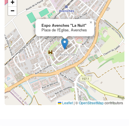
+
−
×
Expo Avenches "La Nuit"
Place de l'Eglise, Avenches
Leaflet
|
©
OpenStreetMap
contributors