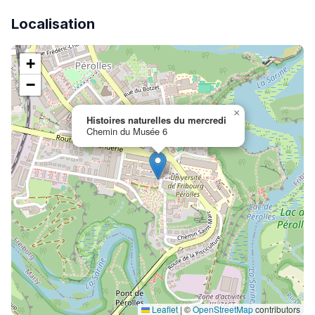
Localisation
+
−
×
Histoires naturelles du mercredi
Chemin du Musée 6
Leaflet
|
©
OpenStreetMap
contributors