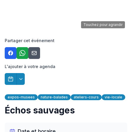
Touchez pour agrandir
Partager cet événement
L'ajouter à votre agenda
expos-musees
nature-balades
ateliers-cours
vie-locale
Échos sauvages
Date et horaire