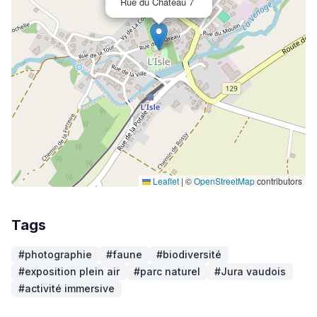
Rue du Château 7
Leaflet
|
©
OpenStreetMap
contributors
Tags
#photographie
#faune
#biodiversité
#exposition plein air
#parc naturel
#Jura vaudois
#activité immersive