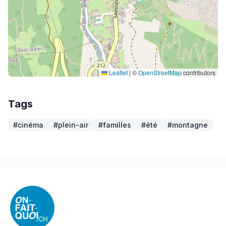
Leaflet
|
©
OpenStreetMap
contributors
Tags
#cinéma
#plein-air
#familles
#été
#montagne