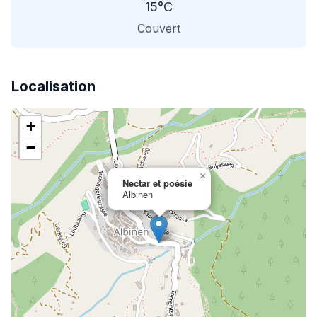
15°C
Couvert
Localisation
+
−
×
Nectar et poésie
Albinen