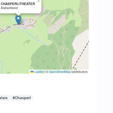
×
CHASPERLITHEATER
Aletschbord
Leaflet
|
©
OpenStreetMap
contributors
alais
#Chasperl