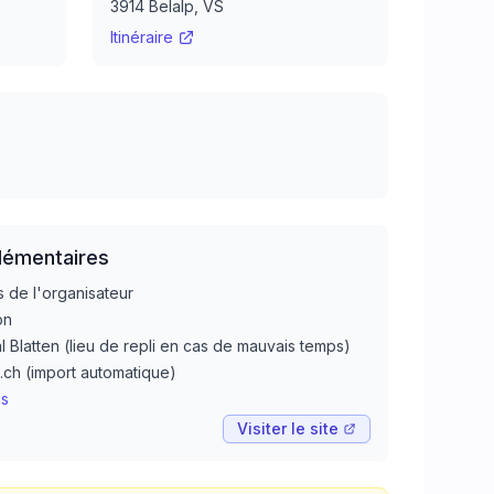
3914
Belalp
, VS
Itinéraire
lémentaires
s de l'organisateur
on
 Blatten (lieu de repli en cas de mauvais temps)
.ch (import automatique)
is
Visiter le site