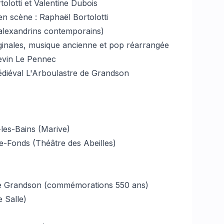
tolotti et Valentine Dubois
 en scène : Raphaël Bortolotti
alexandrins contemporains)
ginales, musique ancienne et pop réarrangée
Kevin Le Pennec
édiéval L'Arboulastre de Grandson
-les-Bains (Marive)
de-Fonds (Théâtre des Abeilles)
 de Grandson (commémorations 550 ans)
e Salle)