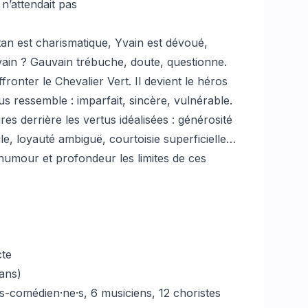
 n’attendait pas
tan est charismatique, Yvain est dévoué,
vain ? Gauvain trébuche, doute, questionne.
ffronter le Chevalier Vert. Il devient le héros
us ressemble : imparfait, sincère, vulnérable.
es derrière les vertus idéalisées : générosité
e, loyauté ambiguë, courtoisie superficielle…
humour et profondeur les limites de ces
cte
 ans)
e·s-comédien·ne·s, 6 musiciens, 12 choristes